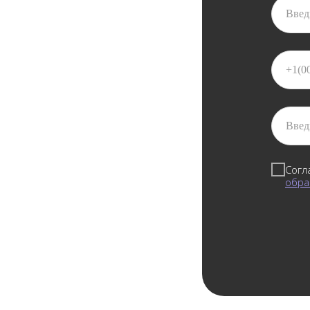
Согл
обра