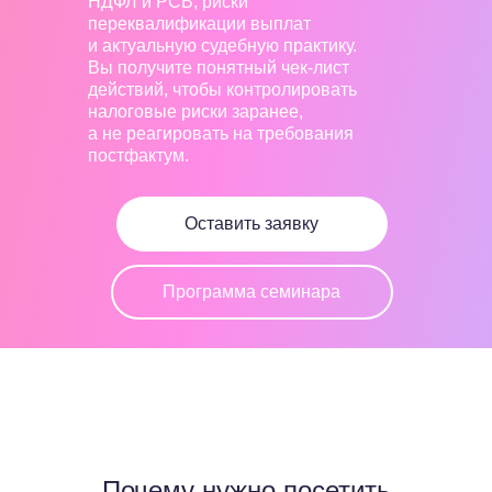
НДФЛ и РСВ, риски
переквалификации выплат
и актуальную судебную практику.
Вы получите понятный чек-лист
действий, чтобы контролировать
налоговые риски заранее,
а не реагировать на требования
постфактум.
Оставить заявку
Программа семинара
Почему нужно посетить