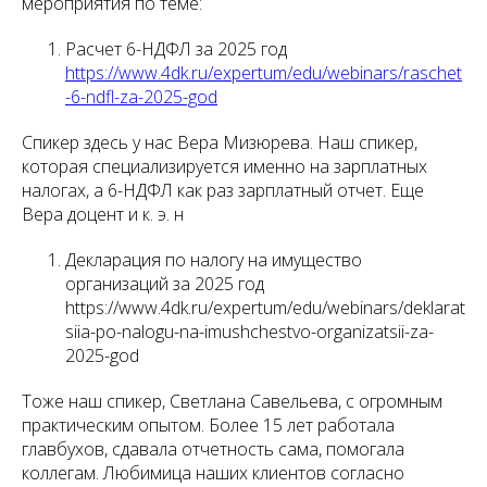
мероприятия по теме:
Расчет 6-НДФЛ за 2025 год
https://www.4dk.ru/expertum/edu/webinars/raschet
-6-ndfl-za-2025-god
Спикер здесь у нас Вера Мизюрева. Наш спикер,
которая специализируется именно на зарплатных
налогах, а 6-НДФЛ как раз зарплатный отчет. Еще
Вера доцент и к. э. н
Декларация по налогу на имущество
организаций за 2025 год
https://www.4dk.ru/expertum/edu/webinars/deklarat
siia-po-nalogu-na-imushchestvo-organizatsii-za-
2025-god
Тоже наш спикер, Светлана Савельева, с огромным
практическим опытом. Более 15 лет работала
главбухов, сдавала отчетность сама, помогала
коллегам. Любимица наших клиентов согласно