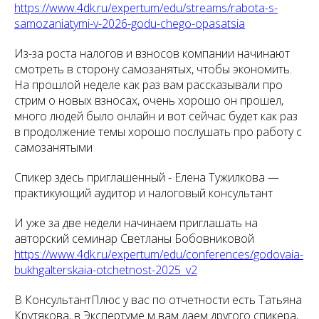
https://www.4dk.ru/expertum/edu/streams/rabota-s-
samozaniatymi-v-2026-godu-chego-opasatsia
Из-за роста налогов и взносов компании начинают
смотреть в сторону самозанятых, чтобы экономить.
На прошлой неделе как раз вам рассказывали про
стрим о новых взносах, очень хорошо он прошел,
много людей было онлайн и вот сейчас будет как раз
в продолжение темы хорошо послушать про работу с
самозанятыми
Спикер здесь приглашенный - Елена Тужилкова —
практикующий аудитор и налоговый консультант
И уже за две недели начинаем приглашать на
авторский семинар Светланы Бобовниковой
https://www.4dk.ru/expertum/edu/conferences/godovaia-
bukhgalterskaia-otchetnost-2025_v2
В КонсультантПлюс у вас по отчетности есть Татьяна
Крутякова, в Экспертуме м вам даем другого спикера,